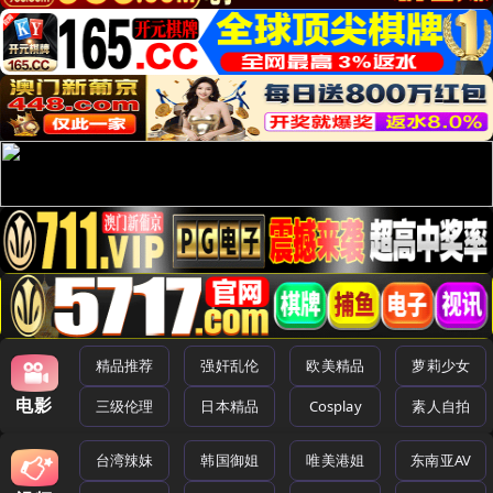
精品推荐
强奸乱伦
欧美精品
萝莉少女
电影
三级伦理
日本精品
Cosplay
素人自拍
台湾辣妹
韩国御姐
唯美港姐
东南亚AV