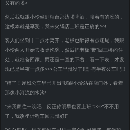
又有的喝>
然后我就跟小玲坐到柜台那边喝啤酒，聊着有的没的，
这根本就是享受，我来火锅店上班是正确的^^!
客人们坐到十二点才离开，老板也醉得有点迷煳，我跟
小玲两人开始去收桌洗碗，然后把老板“带”回三楼的住
处，就准备回家。雨还是一直的下着，看一下表，才发
现已是半夜一点多>>>公车早就没了!嘿~有半夜公车吗!!!
“糟了！尾班公车早已开出”我跟小玲站在店门外，看着
那像小河流的水沟!
“来我家住一晚吧，反正你明早也要上班!”>>>“不不用
了，我改坐计程车回去就好!”
“你白痴耶，现在截到车司机一定会收附加费，那你加