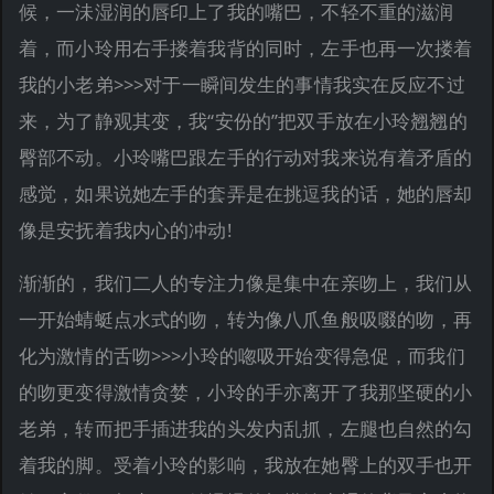
候，一沬湿润的唇印上了我的嘴巴，不轻不重的滋润
着，而小玲用右手搂着我背的同时，左手也再一次搂着
我的小老弟>>>对于一瞬间发生的事情我实在反应不过
来，为了静观其变，我“安份的”把双手放在小玲翘翘的
臀部不动。小玲嘴巴跟左手的行动对我来说有着矛盾的
感觉，如果说她左手的套弄是在挑逗我的话，她的唇却
像是安抚着我内心的冲动!
渐渐的，我们二人的专注力像是集中在亲吻上，我们从
一开始蜻蜓点水式的吻，转为像八爪鱼般吸啜的吻，再
化为激情的舌吻>>>小玲的唿吸开始变得急促，而我们
的吻更变得激情贪婪，小玲的手亦离开了我那坚硬的小
老弟，转而把手插进我的头发内乱抓，左腿也自然的勾
着我的脚。受着小玲的影响，我放在她臀上的双手也开