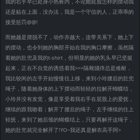
我的右手早已处身小热裤内，不论她屁股怎样的摆动我
还是贴在上面，没办法，我是一个守信的人，正乖乖的
接受惩罚@@!
而她越是摆脱不了，动作亦越大，连带关系下，她上下
的摆动，也令到她的胸部开始在我的胸口摩擦，虽然隔
着她的肚兜及我的t-shirt，但明显的她的乳头早已坚挺
起来，正在不自觉的诱惑着我>>>隔靴骚痒总是难耐，
我比较闲的左手开始慢慢往上移，来到小玲腰后的肚兜
绳子，随着她身体的上下摆动而轻轻的拉解开蝴蝶结，
小玲并没有发觉，像是享受着我右手在屁股上的爱抚，
继续的跟我吻着；解开了腰后的绳子，左手继续的往上
轻抚，来到了她后颈的蝴蝶结上，只要再解开这绳子，
她的肚兜就完全解开了!YO~我还真是解衣高手阿>