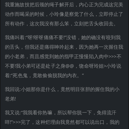
我重施故技把后颈的绳子解开后，内心正为完成这完美
动作而喝采的时候，小玲像是察觉了什么，立即停止了
所有动作，这次我没有那么笨，立刻把舌头收回去。
我痛叫着:“呀!呀呀痛痛不要!”没错，她的确没有咬到我
的舌头，但我还是痛得呻吟起来，因为她再一次握住我
的小老弟，而且感觉到她的指甲正慢慢陷入肉中>>>不
不要!我小弟可还是处子之身@@，饶命呀玲姐>小玲说
着:“死色鬼，竟敢偷偷脱我的内衣。”
我回说:小姐那你是什么，竟然明目张胆的握住我的小
老弟!
我又说:“我我看你热嘛，所以帮你脱一下，免得流汗
咩!”>>>完了，这种烂理由我竟然都可以说出口，我的