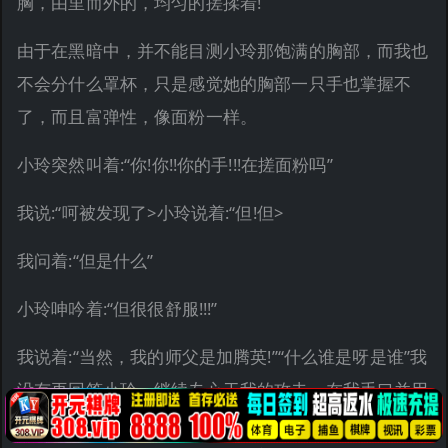
胸，由里而外的，均匀的搓揉着!
由于在黑暗中，并不能目测小玲那饱满的胸部，而我也
不会分什么罩杯，只是感觉她的胸部一只手也掌握不
了，而且富弹性，像面粉一样。
小玲突然叫着:“你!你!!你的手!!!在搓面粉吗”
我说:“呵被发现了>小玲说着:“但!但>
我问着:“但是什么”
小玲呻吟着:“但很很舒服!!!”
我说着:“当然，我的师父是加腾英!”“什么谁是呀是谁”我
没有再回答小玲，继续专心于我的攻击，在我手口并用
的刺激她胸部的时候，我的左手并没有闲着，我漫游于