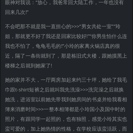
眼神对我说：“放心，我爸常回大陆工作，一年也没有
回来几次!”
不会吧那不就是我一直担心的>>>“男女共处一室”“玲
姐，那就更不好了我还是回家比较好!”“你男生怕什么连
我也不怕了，龟龟毛毛的!”小玲的家离火锅店真的很
近，隔了一条街就到了，那是栋旧式大楼，跟她摸黑上
楼梯之后就到她家了!
她的家并不大，一厅两房加起来约三十坪，她给了我毛
巾跟t-shirt短裤之后就叫我先洗澡>>>洗完澡之后就换
她洗，进浴室以前她先带我到她房间的书桌并给我看相
簿来消磨时间>>>一整本相簿都是小玲国小及国中时的
照片，有跟同学一起照的，也有独照，感觉小玲其实也
蛮可爱的，加上她热情的性格，在学校应该蛮活跃，而