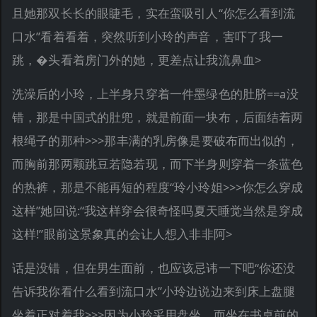
且她那双长长的眼睫毛，实在蛮吸引人“你怎么看到流
口水”看着看着，突然听到小玲的声音，害吓了我一
跳，�头看着房门外的她，更差点让我流鼻血>
洗澡后的小玲，上半身只穿着一件墨绿色的肚脐==a没
错，那是中国式的肚兜，就是前面一块布，后面结着两
根绳子的那种>>>那丰满的乳房像是要破布而出似的，
而胸前那两颗跳豆若隐若现，而下半身则穿着一条蓝色
的热裤，那是不能再短的程度“玲小玲姐>>>你怎么穿成
这样”她回说:“我这样穿会很奇怪吗夏天睡觉当然是穿成
这样!”眼前这景象真的会让人想入非非阿>
话是没错，但在男生面前，也应该忌讳一下吧“你还没
告诉我你看什么看到流口水”小玲边说边来到床上盘腿
坐着正对着我>>>因为小玲采用盘坐，而坐在书桌前的