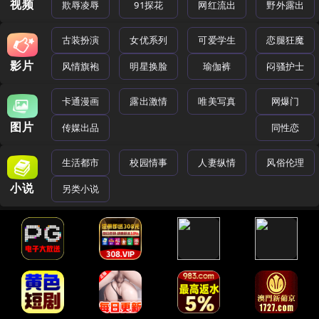
视频
欺辱凌辱
91探花
网红流出
野外露出
古装扮演
女优系列
可爱学生
恋腿狂魔
影片
风情旗袍
明星换脸
瑜伽裤
闷骚护士
卡通漫画
露出激情
唯美写真
网爆门
图片
传媒出品
同性恋
生活都市
校园情事
人妻纵情
风俗伦理
小说
另类小说