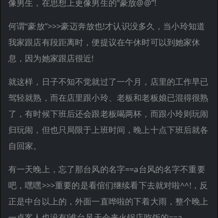
像男生，在思想上更像男生的“豪放@@”!
何谓“豪放”>>>豪迈奔放也!才认识没多久，当小玲知道
我家跟店有段距离时，便提议在午休时可以到她家休
息，因为她家跟店很近!
就这样，日子不知不觉就过了一个月，店里的工作早已
驾轻就熟，而在店里跟小玲、老板和老板娘已混得很熟
了，有时候下班后还会跟老板喝两杯，而跟小玲则玩闹
归玩闹，但也只局限于上班时间，晚上十点下班后就各
自回家。
有一天晚上，忘了那台风的名字==a台风的名字不重要
吧，嘿嘿>>>重要的是看倌们继续看下去就对啦^^!，反
正是中台以上的，外面一直哗啦的下着大雨，整个晚上
一桌客人也没有!谁台风天会来火锅店吃饭的==a