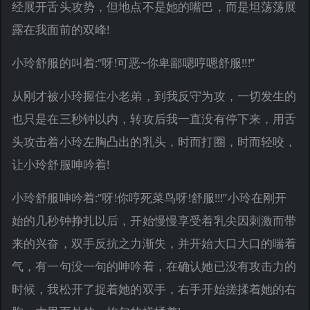
经展开舌头攻势，但地点不是她的嘴巴，而是坦荡荡展
露在我面前的双峰!
小玲舒服的叫着:“呀!可恶~你卑鄙嗯哼嗯舒服!!!”
从刚才被小玲握住小老弟，到我反守为攻，一切发生的
也只是在三秒钟以内，转攻后我一直没有停下来，用舌
头攻击着小玲左胸凸出的乳头，时而打圈，时而轻咬，
让小玲舒服呻吟着!
小玲舒服呻吟着:“呀!你哼死菜鸟呀!舒服!!!”小玲在刚开
始的几秒钟挣扎以后，开始慢慢享受着乳尖因刺激而带
来的兴奋，双手反抗之力渐失，并开始大口大口的喘着
气，有一句没一句的呻吟着，在确认她已没有攻击力的
时候，我松开了捉着她的双手，右手开始搓揉着她的右