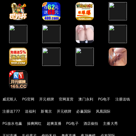
威尼斯人
PG官网
开元棋牌
官网直营
澳门永利
PG电子
注册送钱
注册送777
送福利
新葡京
开元棋牌
必赢国际
凤凰国际
PG放水包赢
操爽网红
超爽直播
PG电子
酒店偷拍
主播大秀
王妃直播
乱伦黄片
偷拍私处
趣夜直播
夜场嫩模
必发国际