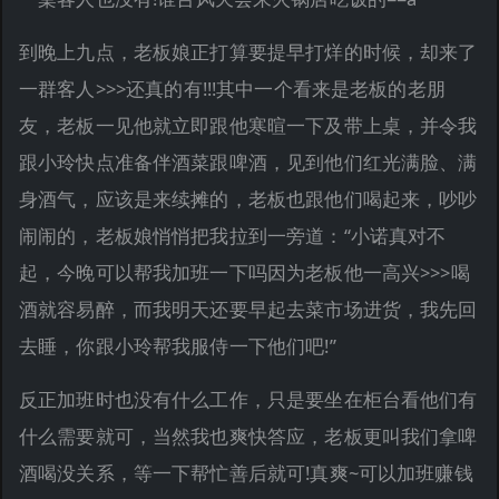
到晚上九点，老板娘正打算要提早打烊的时候，却来了
一群客人>>>还真的有!!!其中一个看来是老板的老朋
友，老板一见他就立即跟他寒暄一下及带上桌，并令我
跟小玲快点准备伴酒菜跟啤酒，见到他们红光满脸、满
身酒气，应该是来续摊的，老板也跟他们喝起来，吵吵
闹闹的，老板娘悄悄把我拉到一旁道：“小诺真对不
起，今晚可以帮我加班一下吗因为老板他一高兴>>>喝
酒就容易醉，而我明天还要早起去菜市场进货，我先回
去睡，你跟小玲帮我服侍一下他们吧!”
反正加班时也没有什么工作，只是要坐在柜台看他们有
什么需要就可，当然我也爽快答应，老板更叫我们拿啤
酒喝没关系，等一下帮忙善后就可!真爽~可以加班赚钱