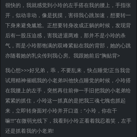
很快的，我就感觉到小玲的左手搭在我的腰上，手指张
开，似动非动，像是抚摸，害得我心跳加速，想要转一
下身来避免尴尬。正想要转身改成正躺的时候，发现背
后有一股压迫感，害我进退两难，那并不是小玲的杀
气，而是小玲那饱满的双峰紧贴在我的背部，她的心跳
亦随着她的乳尖传到我心房。我跟她前后“胸贴背>
我心想>>>好兄弟，乖，不要乱来，快点睡觉!正当我尝
试用精神催眠我的小老弟叫他快点睡觉的时候，小玲搭
在我腰上的左手，突然再往前伸一手旧把我的小老弟给
紧紧的抓住，小玲这一抓真的是把我三魂七魄也抓起
来，立即转身面对小玲并开口道：“小玲，你在干
嘛!!!”在微弱光线下，我看到小玲正看着我忍着笑，左手
还是抓着我的小老弟!