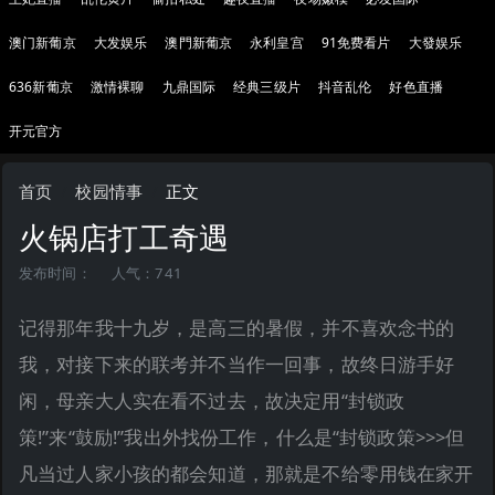
澳门新葡京
大发娱乐
澳門新葡京
永利皇宫
91免费看片
大發娱乐
636新葡京
激情裸聊
九鼎国际
经典三级片
抖音乱伦
好色直播
开元官方
首页
校园情事
正文
火锅店打工奇遇
发布时间：
人气：741
记得那年我十九岁，是高三的暑假，并不喜欢念书的
我，对接下来的联考并不当作一回事，故终日游手好
闲，母亲大人实在看不过去，故决定用“封锁政
策!”来“鼓励!”我出外找份工作，什么是“封锁政策>>>但
凡当过人家小孩的都会知道，那就是不给零用钱在家开