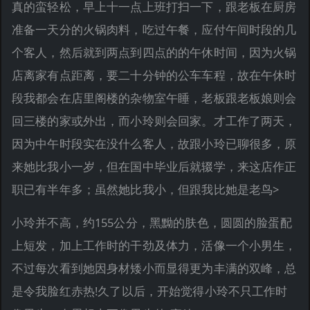
真的蛮轻松，早上十一点上班打扫一下，跟老板在厨房
准备一天分的火锅肉料，吃过午餐，应付午间时段的几
个客人，然后就到两点到四点的的午休时间，因为火锅
店离家有点距离，要二十分钟的公车车程，故在午休时
段我都会在店里阁楼的杂物室午睡，老板跟老板娘则会
回三楼的家或外出，而小玲则会回家。才工作了两天，
因为中午时段实在没什么客人，故跟小玲已聊很多，原
来她比我小一岁，但在国中毕业后就辍学，来这店作正
职已有半年多；虽然她比我小，但跟我比她是老鸟>
小玲并不高，约155公分，黑黝的肤色，圆圆的脸蛋配
上短发，加上工作时的干劲及体力，活像一个小男生，
不过每次看到她因身材矮小而显得更为丰满的双峰，总
是令我脸红赤热!久了以后，开始觉得小玲不只工作时